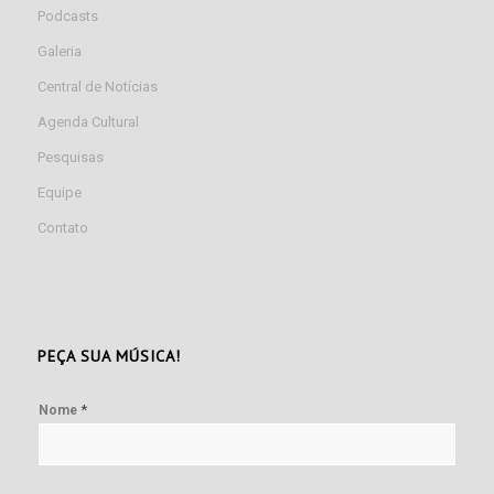
Podcasts
Galeria
Central de Notícias
Agenda Cultural
Pesquisas
Equipe
Contato
PEÇA SUA MÚSICA!
*
Nome