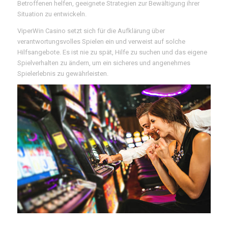
Betroffenen helfen, geeignete Strategien zur Bewältigung ihrer
Situation zu entwickeln.
ViperWin Casino setzt sich für die Aufklärung über
verantwortungsvolles Spielen ein und verweist auf solche
Hilfsangebote. Es ist nie zu spät, Hilfe zu suchen und das eigene
Spielverhalten zu ändern, um ein sicheres und angenehmes
Spielerlebnis zu gewährleisten.