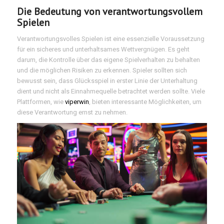
Die Bedeutung von verantwortungsvollem
Spielen
Verantwortungsvolles Spielen ist eine essenzielle Voraussetzung
für ein sicheres und unterhaltsames Wettvergnügen. Es geht
darum, die Kontrolle über das eigene Spielverhalten zu behalten
und die möglichen Risiken zu erkennen. Spieler sollten sich
bewusst sein, dass Glücksspiel in erster Linie der Unterhaltung
dient und nicht als Einnahmequelle betrachtet werden sollte. Viele
Plattformen, wie
viperwin
, bieten interessante Möglichkeiten, um
diese Verantwortung ernst zu nehmen.