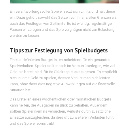
Ein verantwortungsvoller Spieler setzt sich Limits und hält diese
ein. Dazu gehört sowohl das Setzen von finanziellen Grenzen als
auch das Festlegen von Zeitlimits. Es ist wichtig, regelmäßige
Pausen einzulegen und das Spielvergnügen nicht zur Belastung
werden zu lassen.
Tipps zur Festlegung von Spielbudgets
Ein klar definiertes Budget ist entscheidend für ein gesundes
Spielverhalten. Spieler sollten sich im Voraus überlegen, wie viel
Geld sie bereit sind, für ihr Glücksspiel auszugeben. Es empfiehlt
sich, nur mit Geld zu spielen, dessen Verlust man sich leisten
kann, ohne dass dies negative Auswirkungen auf die finanzielle
Situation hat.
Das Erstellen eines wöchentlichen oder monatlichen Budgets
kann helfen, die Ausgaben im Blick zu behalten. Außerdem
sollten Spieler niemals versuchen, Verluste durch zusätzliche
Einsätze auszugleichen, da dies oft zu weiteren Verlusten führt
und das Spielerlebnis trübt.