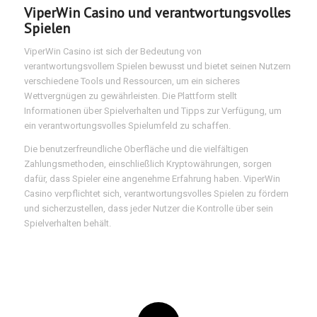
ViperWin Casino und verantwortungsvolles
Spielen
ViperWin Casino ist sich der Bedeutung von
verantwortungsvollem Spielen bewusst und bietet seinen Nutzern
verschiedene Tools und Ressourcen, um ein sicheres
Wettvergnügen zu gewährleisten. Die Plattform stellt
Informationen über Spielverhalten und Tipps zur Verfügung, um
ein verantwortungsvolles Spielumfeld zu schaffen.
Die benutzerfreundliche Oberfläche und die vielfältigen
Zahlungsmethoden, einschließlich Kryptowährungen, sorgen
dafür, dass Spieler eine angenehme Erfahrung haben. ViperWin
Casino verpflichtet sich, verantwortungsvolles Spielen zu fördern
und sicherzustellen, dass jeder Nutzer die Kontrolle über sein
Spielverhalten behält.