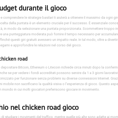
udget durante il gioco
i e comprendere le strategie basilari ti aiuterà a ottenere il massimo da ogni g
scelta della puntata è un elemento cruciale per il successo. È essenziale conos
ità, in modo da selezionare una puntata proporzionata. Scommettere troppo in 
tre una punteggiatura moderata può fornire il tempo necessario per accumular
finché questi giri gratuiti avessero un impatto reale. In tal modo, oltre a divertirs
legami e approfondire le relazioni nel corso del gioco.
 chicken road
e, depositare Bitcoin, Ethereum o Litecoin richiede circa minuti dopo la confer
anche se per vedere i fondi accreditati possono servire da 1 a 3 giorni lavorativi
ottimizzato per funzionare senza problemi su diverse connessioni Internet. Graz
i mobile non sacrificano la qualità visiva o l’esperienza di gioco. Questo aspe
n mondo in cui molti giocatori preferiscono giocare in movimento.
hio nel chicken road gioco
di studiare i movimenti del traffico, mentre quelle più alte sono adatte ai mome