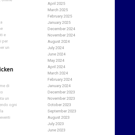
April 2025
March 2025
February 2025
La
January 2025
ne
December 2024
ti e
November 2024
i per
August 2024
per un
July 2024
June 2024
May 2024
April 2024
hicken
March 2024
February 2024
mme di
January 2024
co
December 2023
nta un
November 2023
dendo ogni
October 2023
la
September 2023
eventi
August 2023
July 2023
June 2023