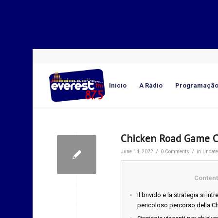
Início
A Rádio
Programaçã
Chicken Road Game Ca
/
/
June 14, 2022
0 Comments
in
Uncate
Content
Il brivido e la strategia si int
pericoloso percorso della C