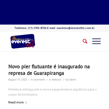
Telefone: (11) 2702-8726 E-mail: ouvintes@everestfm.com.br
Novo píer flutuante é inaugurado na
represa de Guarapiranga
/
/
/
August 15, 2023
0 Comments
in
Notícias
by
admin
Prefeitura entrega píer e novos equipamentos aquáticos para o
corpo de bombeiros
Read more