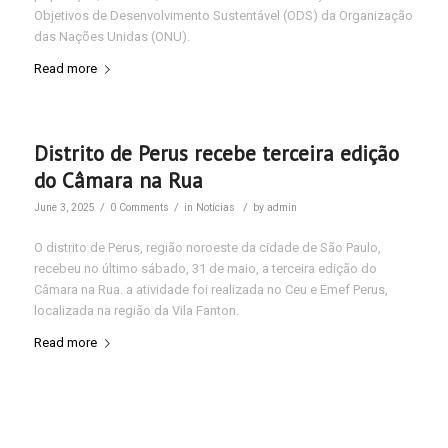
Objetivos de Desenvolvimento Sustentável (ODS) da Organização
das Nações Unidas (ONU).
Read more
Distrito de Perus recebe terceira edição
do Câmara na Rua
/
/
/
June 3, 2025
0 Comments
in
Notícias
by
admin
O distrito de Perus, região noroeste da cidade de São Paulo,
recebeu no último sábado, 31 de maio, a terceira edição do
Câmara na Rua. a atividade foi realizada no Ceu e Emef Perus,
localizada na região da Vila Fanton.
Read more