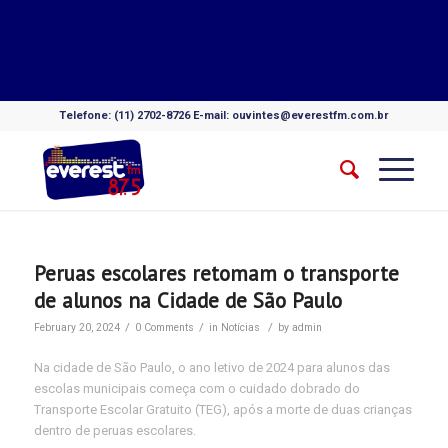
Telefone: (11) 2702-8726 E-mail: ouvintes@everestfm.com.br
Peruas escolares retomam o transporte
de alunos na Cidade de São Paulo
/
/
/
February 20, 2024
0 Comments
in
Notícias
by
admin
Na cidade de São Paulo, o ano letivo de 2024 para alunos das
escolas municipais começa com o cuidado dobrado do
Transporte Escolar Gratuito (TEG), após a morte de duas crianças
dentro de peruas escolares.