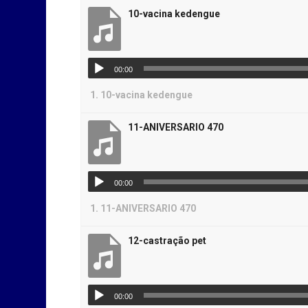
10-vacina kedengue
00:00
1.
10-vacina kedengue
11-ANIVERSARIO 470
00:00
1.
11-ANIVERSARIO 470
12-castração pet
00:00