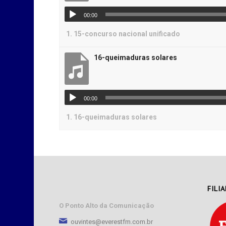
00:00
1.
15-concurso nacional unificado
16-queimaduras solares
00:00
1.
16-queimaduras solares
FILI
O Ponto Alto da Comunicação
ouvintes@everestfm.com.br