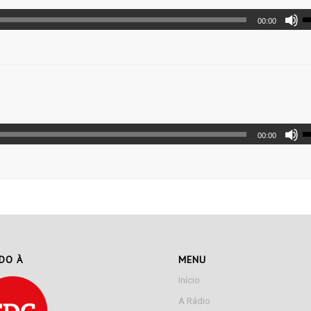
00:00
00:00
ADO À
MENU
Início
A Rádio