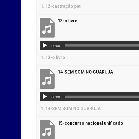
1.
12-castração pet
13-o livro
00:00
1.
13-o livro
14-SEM SOM NO GUARUJA
00:00
1.
14-SEM SOM NO GUARUJA
15-concurso nacional unificado