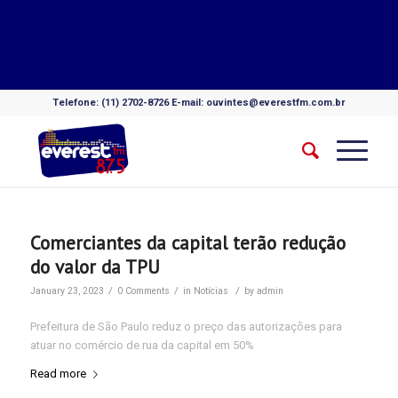
Telefone: (11) 2702-8726 E-mail: ouvintes@everestfm.com.br
Comerciantes da capital terão redução
do valor da TPU
/
/
/
January 23, 2023
0 Comments
in
Notícias
by
admin
Prefeitura de São Paulo reduz o preço das autorizações para
atuar no comércio de rua da capital em 50%
Read more