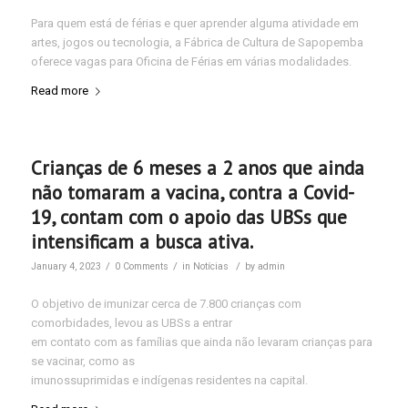
Para quem está de férias e quer aprender alguma atividade em
artes, jogos ou tecnologia, a Fábrica de Cultura de Sapopemba
oferece vagas para Oficina de Férias em várias modalidades.
Read more
Crianças de 6 meses a 2 anos que ainda
não tomaram a vacina, contra a Covid-
19, contam com o apoio das UBSs que
intensificam a busca ativa.
/
/
/
January 4, 2023
0 Comments
in
Notícias
by
admin
O objetivo de imunizar cerca de 7.800 crianças com
comorbidades, levou as UBSs a entrar
em contato com as famílias que ainda não levaram crianças para
se vacinar, como as
imunossuprimidas e indígenas residentes na capital.