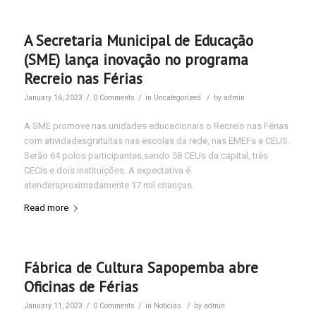
A Secretaria Municipal de Educação
(SME) lança inovação no programa
Recreio nas Férias
/
/
/
January 16, 2023
0 Comments
in
Uncategorized
by
admin
A SME promove nas unidades educacionais o Recreio nas Férias
com atividadesgratuitas nas escolas da rede, nas EMEFs e CEUS.
Serão 64 polos participantes,sendo 58 CEUs da capital, três
CECIs e dois Instituições. A expectativa é
atenderaproximadamente 17 mil crianças.
Read more
Fábrica de Cultura Sapopemba abre
Oficinas de Férias
/
/
/
January 11, 2023
0 Comments
in
Notícias
by
admin