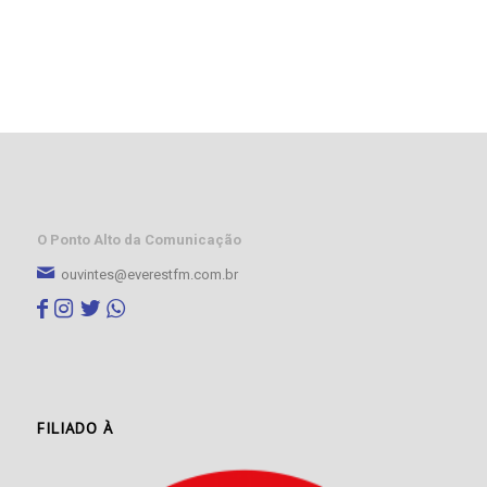
O Ponto Alto da Comunicação
ouvintes@everestfm.com.br
FILIADO À