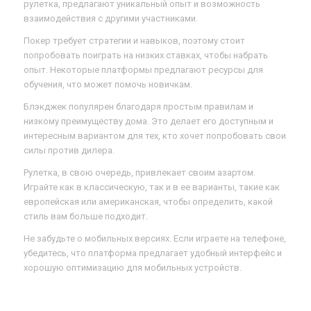
рулетка, предлагают уникальный опыт и возможность
взаимодействия с другими участниками.
Покер требует стратегии и навыков, поэтому стоит
попробовать поиграть на низких ставках, чтобы набрать
опыт. Некоторые платформы предлагают ресурсы для
обучения, что может помочь новичкам.
Блэкджек популярен благодаря простым правилам и
низкому преимуществу дома. Это делает его доступным и
интересным вариантом для тех, кто хочет попробовать свои
силы против дилера.
Рулетка, в свою очередь, привлекает своим азартом.
Играйте как в классическую, так и в ее варианты, такие как
европейская или американская, чтобы определить, какой
стиль вам больше подходит.
Не забудьте о мобильных версиях. Если играете на телефоне,
убедитесь, что платформа предлагает удобный интерфейс и
хорошую оптимизацию для мобильных устройств.