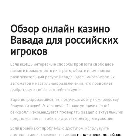
Обзор онлайн казино
Вавада для российских
игроков
Если ищешь интересные способы провести свободное
время и возможность выиграть, обрати внимание на
развлекательный ресурс Вавада. Здесь много игровых
автоматов и настольных развлечений, что позволяет
выбрать именно то, что тебе по душе.
Зарегистрировавшись, ты получишь доступ к множеству
бонусов и акций. Это отличный шанс увеличить свой
банкролл. Рекомендуется проверять раздел с актуальными
предложениями, чтобы не упустить выгодные условия.
Если возникают проблемы с доступом, используйте
альтернативные ссылки, такие как
вавада зеркало сейчас
.