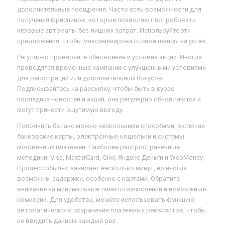
дополнительные поощрения. Часто есть возможности для
получения фриспинов, которые позволяют попробовать
игровые автоматы без лишних затрат. Используйте эти
предложения, чтобы максимизировать свои шансы на успех.
Регулярно проверяйте обновления и условия акций. Иногда
проводятся временные кампании с улучшенными условиями
для регистрации или дополнительных бонусов.
Подписывайтесь на рассылку, чтобы быть в курсе
последних новостей и акций, они регулярно обновляются и
могут принести ощутимую выгоду.
Пополнить баланс можно несколькими способами, включая
банковские карты, электронные кошельки и системы
мгновенных платежей. Наиболее распространенные
методики: Visa, MasterCard, Qiwi, Яндекс.Деньги и WebMoney.
Процесс обычно занимает несколько минут, но иногда
возможны задержки, особенно с картами. Обратите
внимание на минимальные лимиты зачислений и возможные
комиссии. Для удобства, можете использовать функцию
автоматического сохранения платежных реквизитов, чтобы
не вводить данные каждый раз.