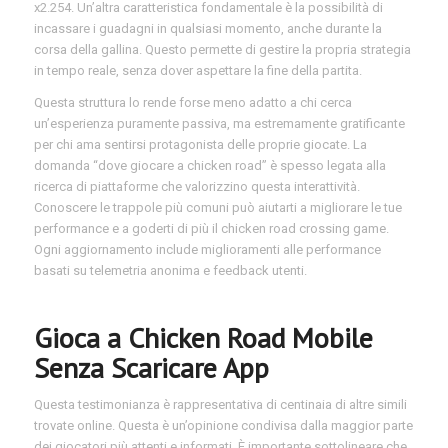
x2.254. Un’altra caratteristica fondamentale è la possibilità di
incassare i guadagni in qualsiasi momento, anche durante la
corsa della gallina. Questo permette di gestire la propria strategia
in tempo reale, senza dover aspettare la fine della partita.
Questa struttura lo rende forse meno adatto a chi cerca
un’esperienza puramente passiva, ma estremamente gratificante
per chi ama sentirsi protagonista delle proprie giocate. La
domanda “dove giocare a chicken road” è spesso legata alla
ricerca di piattaforme che valorizzino questa interattività.
Conoscere le trappole più comuni può aiutarti a migliorare le tue
performance e a goderti di più il chicken road crossing game.
Ogni aggiornamento include miglioramenti alle performance
basati su telemetria anonima e feedback utenti.
Gioca a Chicken Road Mobile
Senza Scaricare App
Questa testimonianza è rappresentativa di centinaia di altre simili
trovate online. Questa è un’opinione condivisa dalla maggior parte
dei giocatori più attenti e informati. È importante sottolineare che