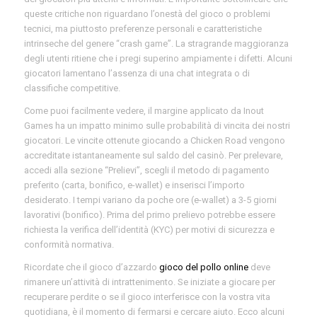
queste critiche non riguardano l’onestà del gioco o problemi
tecnici, ma piuttosto preferenze personali e caratteristiche
intrinseche del genere “crash game”. La stragrande maggioranza
degli utenti ritiene che i pregi superino ampiamente i difetti. Alcuni
giocatori lamentano l’assenza di una chat integrata o di
classifiche competitive.
Come puoi facilmente vedere, il margine applicato da Inout
Games ha un impatto minimo sulle probabilità di vincita dei nostri
giocatori. Le vincite ottenute giocando a Chicken Road vengono
accreditate istantaneamente sul saldo del casinò. Per prelevare,
accedi alla sezione “Prelievi”, scegli il metodo di pagamento
preferito (carta, bonifico, e-wallet) e inserisci l’importo
desiderato. I tempi variano da poche ore (e-wallet) a 3-5 giorni
lavorativi (bonifico). Prima del primo prelievo potrebbe essere
richiesta la verifica dell’identità (KYC) per motivi di sicurezza e
conformità normativa.
Ricordate che il gioco d’azzardo
gioco del pollo online
deve
rimanere un’attività di intrattenimento. Se iniziate a giocare per
recuperare perdite o se il gioco interferisce con la vostra vita
quotidiana, è il momento di fermarsi e cercare aiuto. Ecco alcuni