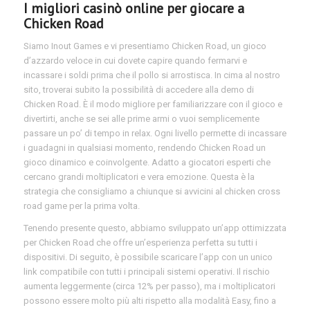
I migliori casinò online per giocare a
Chicken Road
Siamo Inout Games e vi presentiamo Chicken Road, un gioco
d’azzardo veloce in cui dovete capire quando fermarvi e
incassare i soldi prima che il pollo si arrostisca. In cima al nostro
sito, troverai subito la possibilità di accedere alla demo di
Chicken Road. È il modo migliore per familiarizzare con il gioco e
divertirti, anche se sei alle prime armi o vuoi semplicemente
passare un po’ di tempo in relax. Ogni livello permette di incassare
i guadagni in qualsiasi momento, rendendo Chicken Road un
gioco dinamico e coinvolgente. Adatto a giocatori esperti che
cercano grandi moltiplicatori e vera emozione. Questa è la
strategia che consigliamo a chiunque si avvicini al chicken cross
road game per la prima volta.
Tenendo presente questo, abbiamo sviluppato un’app ottimizzata
per Chicken Road che offre un’esperienza perfetta su tutti i
dispositivi. Di seguito, è possibile scaricare l’app con un unico
link compatibile con tutti i principali sistemi operativi. Il rischio
aumenta leggermente (circa 12% per passo), ma i moltiplicatori
possono essere molto più alti rispetto alla modalità Easy, fino a