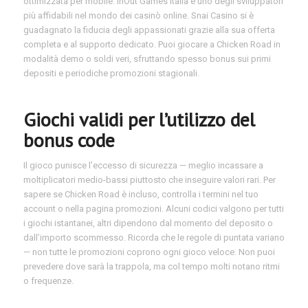
ottimizzata per mobile. InOut Games Italia è uno degli sviluppatori
più affidabili nel mondo dei casinò online. Snai Casino si è
guadagnato la fiducia degli appassionati grazie alla sua offerta
completa e al supporto dedicato. Puoi giocare a Chicken Road in
modalità demo o soldi veri, sfruttando spesso bonus sui primi
depositi e periodiche promozioni stagionali.
Giochi validi per l’utilizzo del
bonus code
Il gioco punisce l’eccesso di sicurezza — meglio incassare a
moltiplicatori medio-bassi piuttosto che inseguire valori rari. Per
sapere se Chicken Road è incluso, controlla i termini nel tuo
account o nella pagina promozioni. Alcuni codici valgono per tutti
i giochi istantanei, altri dipendono dal momento del deposito o
dall’importo scommesso. Ricorda che le regole di puntata variano
— non tutte le promozioni coprono ogni gioco veloce. Non puoi
prevedere dove sarà la trappola, ma col tempo molti notano ritmi
o frequenze.