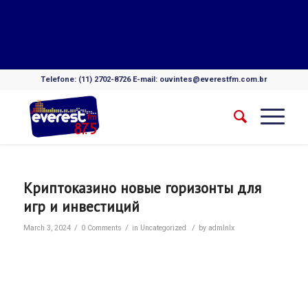
Telefone: (11) 2702-8726 E-mail: ouvintes@everestfm.com.br
Криптоказино новые горизонты для
игр и инвестиций
/
/
/
March 3, 2024
0 Comments
in
Uncategorized
by
admlnlx