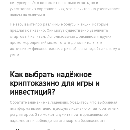
ли турниры. Это позволит не только играть, но и
участвовать в соревнованиях, что значительно увеличивает
шансы на выигрыш.
Не забывайте про различные бонусы и акции, которые
предлагают казино. Они могут существенно увеличить
стартовый капитал. Использование фриспинов и других
промо-мероприятий может стать дополнительным
источником финансовых выигрышей, если подойти к этому с
умом.
Как выбрать надёжное
криптоказино для игры и
инвестиций?
Обратите внимание на лицензию. Убедитесь, что выбранная
платформа имеет действующую лицензию от авторитетных
регуляторов. Это может служить подтверждением её
надежности и соблюдения стандартов безопасности.