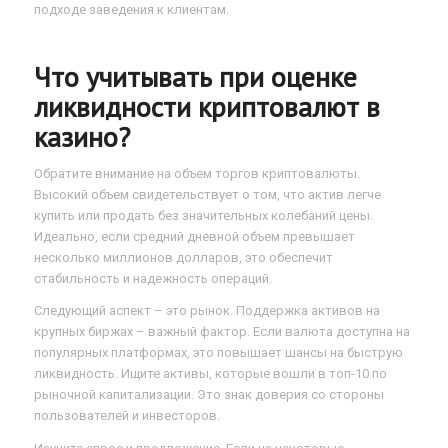
подходе заведения к клиентам.
Что учитывать при оценке
ликвидности криптовалют в
казино?
Обратите внимание на объем торгов криптовалюты.
Высокий объем свидетельствует о том, что актив легче
купить или продать без значительных колебаний цены.
Идеально, если средний дневной объем превышает
несколько миллионов долларов, это обеспечит
стабильность и надежность операций.
Следующий аспект – это рынок. Поддержка активов на
крупных биржах – важный фактор. Если валюта доступна на
популярных платформах, это повышает шансы на быструю
ликвидность. Ищите активы, которые вошли в топ-10 по
рыночной капитализации. Это знак доверия со стороны
пользователей и инвесторов.