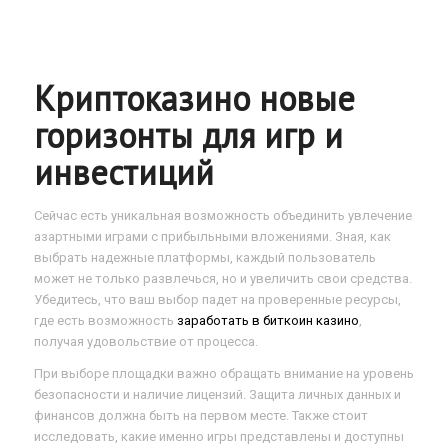
Криптоказино новые
горизонты для игр и
инвестиций
Сейчас есть уникальная возможность объединить увлечение
азартными играми с прибыльными вложениями. Зная, как
выбрать надежные платформы, каждый пользователь
может не только развлечься, но и увеличить свои средства.
Убедитесь, что ваш выбор падет на проверенные ресурсы,
где есть возможность
заработать в биткоин казино
,
получая удовольствие от процесса.
При выборе площадки важно обращать внимание на уровень
безопасности и наличие лицензий. Защита личных данных и
финансов должна быть на первом месте. Также стоит
исследовать, какие именно игры представлены и доступны