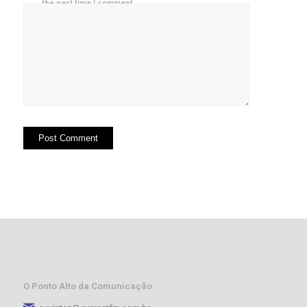
the next time I comment.
O Ponto Alto da Comunicação