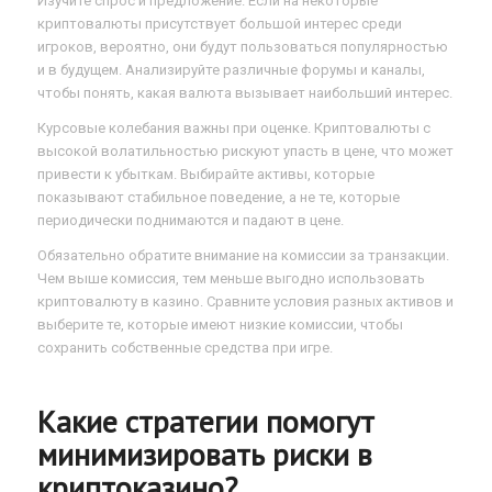
Изучите спрос и предложение. Если на некоторые
криптовалюты присутствует большой интерес среди
игроков, вероятно, они будут пользоваться популярностью
и в будущем. Анализируйте различные форумы и каналы,
чтобы понять, какая валюта вызывает наибольший интерес.
Курсовые колебания важны при оценке. Криптовалюты с
высокой волатильностью рискуют упасть в цене, что может
привести к убыткам. Выбирайте активы, которые
показывают стабильное поведение, а не те, которые
периодически поднимаются и падают в цене.
Обязательно обратите внимание на комиссии за транзакции.
Чем выше комиссия, тем меньше выгодно использовать
криптовалюту в казино. Сравните условия разных активов и
выберите те, которые имеют низкие комиссии, чтобы
сохранить собственные средства при игре.
Какие стратегии помогут
минимизировать риски в
криптоказино?