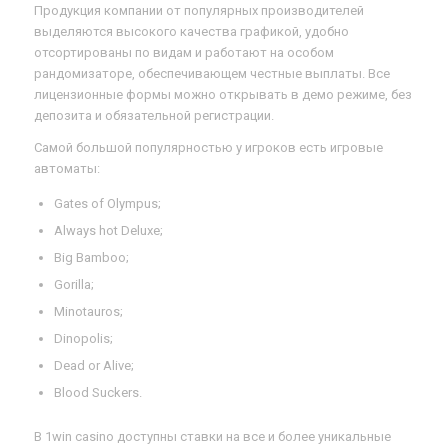
Продукция компании от популярных производителей
выделяются высокого качества графикой, удобно
отсортированы по видам и работают на особом
рандомизаторе, обеспечивающем честные выплаты. Все
лицензионные формы можно открывать в демо режиме, без
депозита и обязательной регистрации.
Самой большой популярностью у игроков есть игровые
автоматы:
Gates of Olympus;
Always hot Deluxe;
Big Bamboo;
Gorilla;
Minotauros;
Dinopolis;
Dead or Alive;
Blood Suckers.
В 1win casino доступны ставки на все и более уникальные