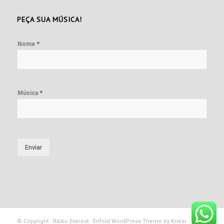
PEÇA SUA MÚSICA!
*
Nome
*
Música
Enviar
© Copyright -
Rádio Everest
-
Enfold WordPress Theme by Kriesi