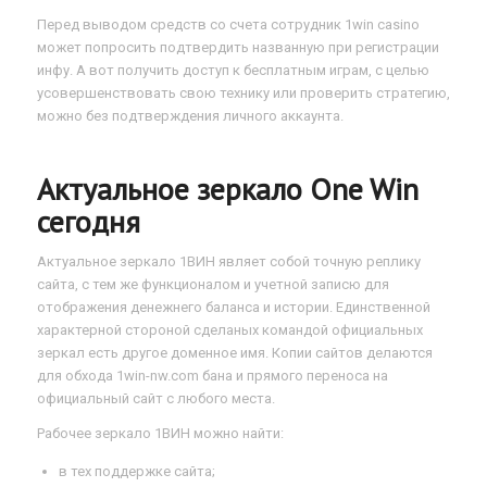
Перед выводом средств со счета сотрудник 1win casino
может попросить подтвердить названную при регистрации
инфу. А вот получить доступ к бесплатным играм, с целью
усовершенствовать свою технику или проверить стратегию,
можно без подтверждения личного аккаунта.
Актуальное зеркало One Win
сегодня
Актуальное зеркало 1ВИН являет собой точную реплику
сайта, с тем же функционалом и учетной записю для
отображения денежнего баланса и истории. Единственной
характерной стороной сделаных командой официальных
зеркал есть другое доменное имя. Копии сайтов делаются
для обхода 1win-nw.com бана и прямого переноса на
официальный сайт с любого места.
Рабочее зеркало 1ВИН можно найти:
в тех поддержке сайта;