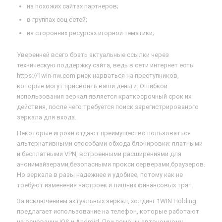
на похожих сайтах партнеров;
в группах соц сетей;
на сторонних ресурсах игорной тематики;
Уверенней всего брать актуальные ссылки через
техническую поддержку сайта, ведь в сети интернет есть
https://1win-nw.com риск нарваться на преступников,
которые могут присвоить ваши деньги. Ошибкой
использования зеркал является краткосрочный срок их
действия, после чего требуется поиск зарегистрированого
зеркала для входа.
Некоторые игроки отдают преимущество пользоваться
альтернативными способами обхода блокировки: платными
и бесплатными VPN, встроенными расширениями для
анонимайзерами,безопасными прокси серверами,браузеров.
Но зеркала в разы надежнее и удобнее, потому как не
требуют изменения настроек и лишних финансовых трат.
За исключением актуальных зеркал, холдинг 1WIN Holding
предлагает использование на телефон, которые работают
на основании IOS и Android. При помощи автономному