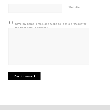
Website
Save my name, email, and website in this browser for
the next time I comment.