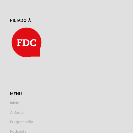
FILIADO À
MENU
Início
A Rádio
Programação
Podcasts