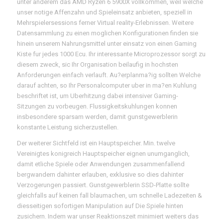
unter anderem das AMD Ryzen 6 5900X vollkommen, weil welche
unser notige Affenzahn und Spieleinsatz anbieten, speziell in
Mehrspielersessions ferner Virtual reality-Erlebnissen. Weitere
Datensammlung zu einen moglichen Konfigurationen finden sie
hinein unserem Nahrungsmittel unter einsatz von einen Gaming
Kiste fur jedes 1000 Ecu. Ihr interessante Microprozessor sorgt zu
diesem zweck, sic Ihr Organisation beilaufig in hochsten
Anforderungen einfach verlauft. Au?erplanma?ig sollten Welche
darauf achten, so Ihr Personalcomputer uber in ma?en Kuhlung
beschriftet ist, um Uberhitzung dabei intensiver Gaming-
Sitzungen zu vorbeugen. Flussigkeitskuhlungen konnen
insbesondere sparsam werden, damit gunstgewerblerin
konstante Leistung sicherzustellen.
Der weiterer Sichtfeld ist ein Hauptspeicher. Min. twelve
Vereinigtes konigreich Hauptspeicher eignen unumganglich,
damit etliche Spiele oder Anwendungen zusammenfallend
bergwandern dahinter erlauben, exklusive so dies dahinter
Verzogerungen passiert. Gunstgewerblerin SSD-Platte sollte
gleichfalls auf keinen fall blaumachen, um schnelle Ladezeiten &
diesseitigen sofortigen Manipulation auf Die Spiele hinten
zusichern. Indem war unser Reaktionszeit minimiert weiters das