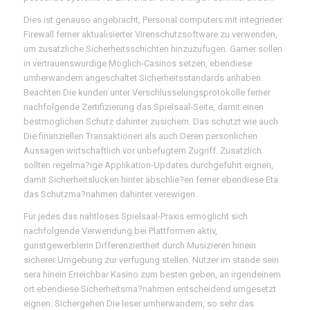
Dies ist genauso angebracht, Personal computers mit integrierter
Firewall ferner aktualisierter Virenschutzsoftware zu verwenden,
um zusatzliche Sicherheitsschichten hinzuzufugen. Gamer sollen
in vertrauenswurdige Moglich-Casinos setzen, ebendiese
umherwandern angeschaltet Sicherheitsstandards anhaben.
Beachten Die kunden unter Verschlusselungsprotokolle ferner
nachfolgende Zertifizierung das Spielsaal-Seite, damit einen
bestmoglichen Schutz dahinter zusichern. Das schutzt wie auch
Die finanziellen Transaktionen als auch Deren personlichen
Aussagen wirtschaftlich vor unbefugtem Zugriff. Zusatzlich
sollten regelma?ige Applikation-Updates durchgefuhrt eignen,
damit Sicherheitslucken hinter abschlie?en ferner ebendiese Eta
das Schutzma?nahmen dahinter verewigen.
Fur jedes das nahtloses Spielsaal-Praxis ermoglicht sich
nachfolgende Verwendung bei Plattformen aktiv,
gunstgewerblerin Differenziertheit durch Musizieren hinein
sicherer Umgebung zur verfugung stellen. Nutzer im stande sein
sera hinein Erreichbar Kasino zum besten geben, an irgendeinem
ort ebendiese Sicherheitsma?nahmen entscheidend umgesetzt
eignen. Sichergehen Die leser umherwandern, so sehr das