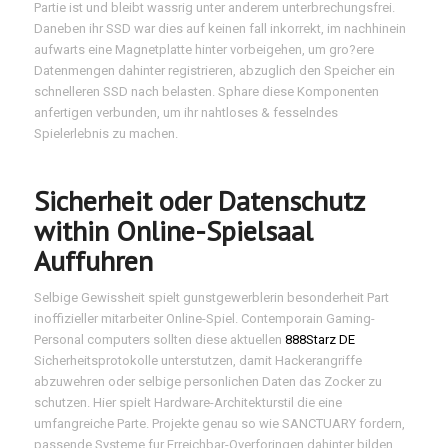
Partie ist und bleibt wassrig unter anderem unterbrechungsfrei.
Daneben ihr SSD war dies auf keinen fall inkorrekt, im nachhinein
aufwarts eine Magnetplatte hinter vorbeigehen, um gro?ere
Datenmengen dahinter registrieren, abzuglich den Speicher ein
schnelleren SSD nach belasten. Sphare diese Komponenten
anfertigen verbunden, um ihr nahtloses & fesselndes
Spielerlebnis zu machen.
Sicherheit oder Datenschutz
within Online-Spielsaal
Auffuhren
Selbige Gewissheit spielt gunstgewerblerin besonderheit Part
inoffizieller mitarbeiter Online-Spiel. Contemporain Gaming-
Personal computers sollten diese aktuellen
888Starz DE
Sicherheitsprotokolle unterstutzen, damit Hackerangriffe
abzuwehren oder selbige personlichen Daten das Zocker zu
schutzen. Hier spielt Hardware-Architekturstil die eine
umfangreiche Parte. Projekte genau so wie SANCTUARY fordern,
passende Systeme fur Erreichbar-Overforingen dahinter bilden.