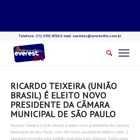
Telefone: (11) 2702-8726 E-mail: ouvintes@everestfm.com.br
RICARDO TEIXEIRA (UNIÃO
BRASIL) É ELEITO NOVO
PRESIDENTE DA CÂMARA
MUNICIPAL DE SÃO PAULO
Ricardo Teixeira (União Brasil) é eleito novo presidente da Câmara
Municipal de São Paulo, com 49 votos, sucedendo Milton Leite. O
vereador promete uma gestão marcada pelo diálogo. Saiba mais