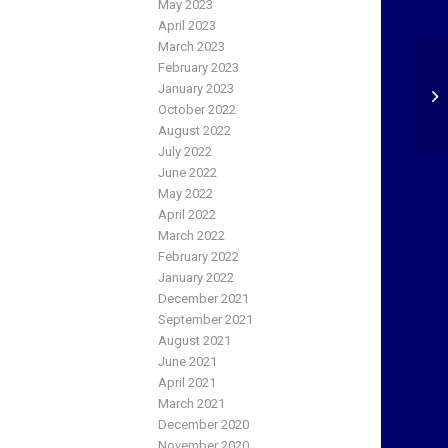
May 2023
April 2023
March 2023
February 2023
De
January 2023
le
October 2022
Ex
August 2022
July 2022
June 2022
May 2022
April 2022
March 2022
February 2022
January 2022
December 2021
September 2021
August 2021
June 2021
April 2021
March 2021
December 2020
November 2020