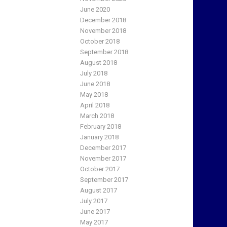
June 2020
December 2018
November 2018
October 2018
September 2018
August 2018
July 2018
June 2018
May 2018
April 2018
March 2018
February 2018
January 2018
December 2017
November 2017
October 2017
September 2017
August 2017
July 2017
June 2017
May 2017