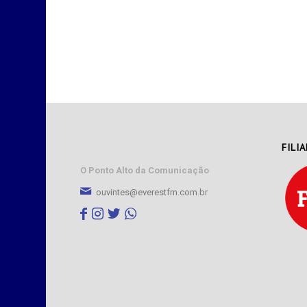
FILI
O Ponto Alto da Comunicação
ouvintes@everestfm.com.br