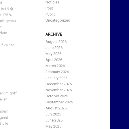
Notícias
ni
Post
 bei 9 �
Public
n 175 %
Uncategorized
auft genau
he
chdem
ARCHIVE
l
August 2026
uf keinen
June 2026
May 2026
April 2026
March 2026
February 2026
January 2026
December 2025
November 2025
n im griff
October 2025
ller
September 2025
August 2025
ndern
July 2025
ginnt
June 2025
Stufe
May 2025