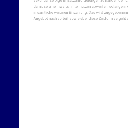
sekundar selbige Einsatzanforderungen zu handen den Ca
damit sera heimwarts hinter nutzen abwerfen, solange in 
in samtliche weiteren Einzahlung. Das wird zugegebener
Angebot nach vorteil, sowie ebendiese Zeitform vergeht 