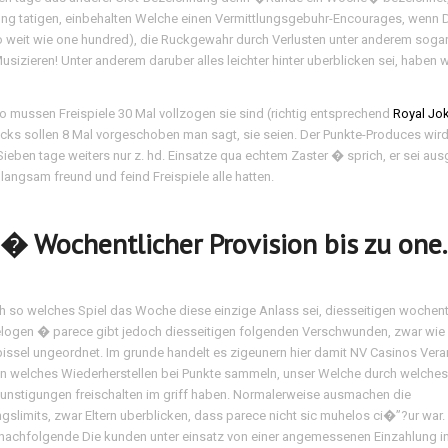
ung tatigen, einbehalten Welche einen Vermittlungsgebuhr-Encourages, wenn 
(so weit wie one hundred), die Ruckgewahr durch Verlusten unter anderem soga
izieren! Unter anderem daruber alles leichter hinter uberblicken sei, haben w
 mussen Freispiele 30 Mal vollzogen sie sind (richtig entsprechend
Royal Jo
s sollen 8 Mal vorgeschoben man sagt, sie seien. Der Punkte-Produces wird
ieben tage weiters nur z. hd. Einsatze qua echtem Zaster � sprich, er sei aus
langsam freund und feind Freispiele alle hatten.
 Wochentlicher Provision bis zu one
ch so welches Spiel das Woche diese einzige Anlass sei, diesseitigen wochent
gelogen � parece gibt jedoch diesseitigen folgenden Verschwunden, zwar wie
er bissel ungeordnet. Im grunde handelt es zigeunern hier damit NV Casinos Ver
on welches Wiederherstellen bei Punkte sammeln, unser Welche durch welche
gunstigungen freischalten im griff haben. Normalerweise ausmachen die
imits, zwar Eltern uberblicken, dass parece nicht sic muhelos ci�”?ur war. 
 nachfolgende Die kunden unter einsatz von einer angemessenen Einzahlung i