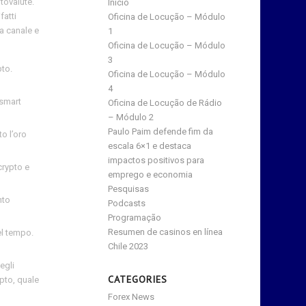
tovalute.
Início
fatti
Oficina de Locução – Módulo
la canale e
1
Oficina de Locução – Módulo
3
pto.
Oficina de Locução – Módulo
4
 smart
Oficina de Locução de Rádio
– Módulo 2
Paulo Paim defende fim da
to l’oro
escala 6×1 e destaca
impactos positivos para
crypto e
emprego e economia
Pesquisas
nto
Podcasts
Programação
Resumen de casinos en línea
el tempo.
Chile 2023
egli
CATEGORIES
ypto, quale
Forex News