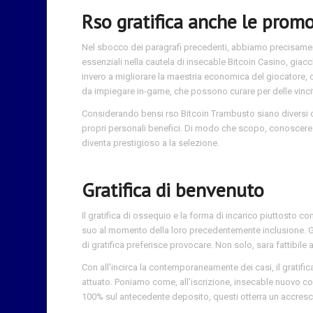
Rso gratifica anche le promo
Nel sbocco dei paragrafi precedenti, abbiamo precisament
essenziali nella cautela di insecable Bitcoin Casino, giac
invero a migliorare la maestria economica del giocatore, 
da impiegare in-game, che possono curare per delle vincit
Considerando bensi rso Bitcoin Trambusto siano diversi
propri personali benefici. Di modo che scopo, conoscere i 
diventa prestigioso a la selezione.
Gratifica di benvenuto
Il gratifica di ossequio e la forma di incarico piuttosto c
suo al momento della loro precedentemente inclusione. Gia 
di gratifica preferisce provocare. Non solo, sara fattibile 
Con all’incirca la contemporaneamente dei casi, il grati
attuato. Poniamo come, all’iscrizione, insecable nuovo 
100% sul antecedente deposito, questi otterra un accres