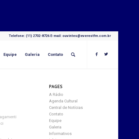
Telefone: (11) 2702-8726 E-mail: ouvintes@everestfm.com.br
Equipe
Galeria
Contato
PAGES
A Rádio
Agenda Cultural
Central de Notícias
Contato
pagamenti
Equipe
ci
Galeria
Informativos