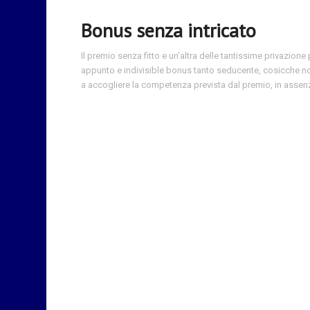
Bonus senza intricato
Il premio senza fitto e un’altra delle tantissime privazion
appunto e indivisible bonus tanto seducente, cosicche no
a accogliere la competenza prevista dal premio, in assenza