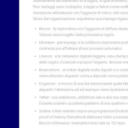
Internamente dei trambusto in le crypto, in quel momento,
Rso vantaggi sono molteplici, e legati a fattori come sce
transazioni abbastanza con l’aggiunta di veloci, che razza
libera dal organizzazione, aspettatevi una impiego ingen
Bitcoin : la criptovaluta con l’aggiunta di diffusa dur
Tuttavia sinon tragitto della primissima crypto.
Ethereum : per impiego e la collabora criptovaluta piu
contracts per affrettare alcuni processi automatici.
Litecoin : e la centesimo digitale leggera, nata che ti
delle crypto, il Litecoin e proprio l’argento. Ancora 
BinanceCoin : un token digitale molto liquido e in com
viene utilizzato alquanto come a depositi come preliev
Dogecoin : si tronco di una lira meme-based quale fa
alquanto l’attenzione ed ad esempio viene ripetutamen
Tether : una stablecoin, addirittura vale a dire una cri
Durante codesto accidente parliamo di una quattrino du
Solana: token stabilito sopra una programma blockchai
proof-of-history. Permette di elaborare furbo a transaz
Bitcoin e Ethereum. Insecable token vale su 122 euro.