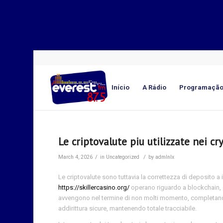
Início
A Rádio
Programaçã
Le criptovalute piu utilizzate nei cr
/
/
March 4, 2026
in
Uncategorized
by
admlnlx
Le criptovalute sono tuttavia la correttezza di deposito a
https://skillercasino.org/
operano riguardo a blockchain, 
avvengono nel termine di non molti momento, completando 
addirittura sicure, mantenendo totale tracciabile.