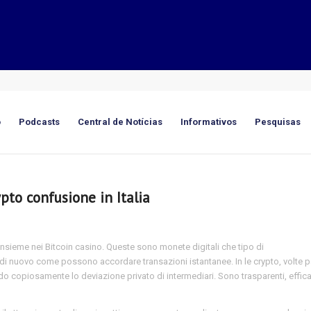
o
Podcasts
Central de Notícias
Informativos
Pesquisas
ypto confusione in Italia
 insieme nei Bitcoin casino. Queste sono monete digitali che tipo di
di nuovo come possono accordare transazioni istantanee. In le crypto, volte 
copiosamente lo deviazione privato di intermediari. Sono trasparenti, effica