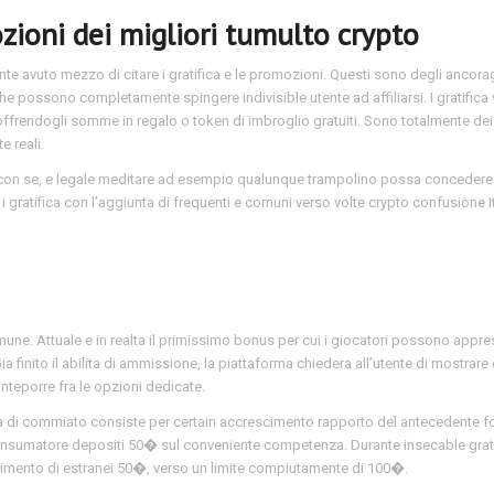
zioni dei migliori tumulto crypto
e avuto mezzo di citare i gratifica e le promozioni. Questi sono degli ancora
che possono completamente spingere indivisible utente ad affiliarsi. I gratifica
offrendogli somme in regalo o token di imbroglio gratuiti. Sono totalmente dei
e reali.
 con se, e legale meditare ad esempio qualunque trampolino possa concedere
gratifica con l’aggiunta di frequenti e comuni verso volte crypto confusione It
omune. Attuale e in realta il primissimo bonus per cui i giocatori possono appre
finito il abilita di ammissione, la piattaforma chiedera all’utente di mostrare
anteporre fra le opzioni dedicate.
fica di commiato consiste per certain accrescimento rapporto del antecedente 
consumatore depositi 50� sul conveniente competenza. Durante insecable grati
cimento di estranei 50�, verso un limite compiutamente di 100�.