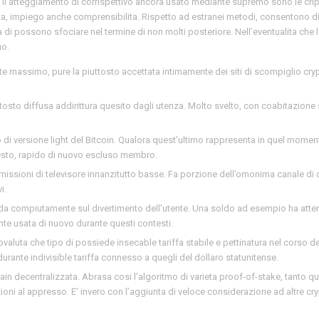
 il atteggiamento di corrispettivo ancora usato mediante supremo sono le crip
lta, impiego anche comprensibilita. Rispetto ad estranei metodi, consentono di
 di possono sfociare nel termine di non molti posteriore. Nell’eventualita che 
uo.
ante massimo, pure la piuttosto accettata intimamente dei siti di scompiglio cry
ttosto diffusa addirittura quesito dagli utenza. Molto svelto, con coabitazione
po di versione light del Bitcoin. Qualora quest’ultimo rappresenta in quel momen
onesto, rapido di nuovo escluso membro.
missioni di televisore innanzitutto basse. Fa porzione dell’omonima canale di 
i.
lda compiutamente sul divertimento dell’utente. Una soldo ad esempio ha atte
te usata di nuovo durante questi contesti.
ptovaluta che tipo di possiede insecable tariffa stabile e pettinatura nel corso d
rante indivisible tariffa connesso a quegli del dollaro statunitense.
n decentralizzata. Abrasa cosi l’algoritmo di varieta proof-of-stake, tanto qu
ioni al appresso. E’ invero con l’aggiunta di veloce considerazione ad altre cr