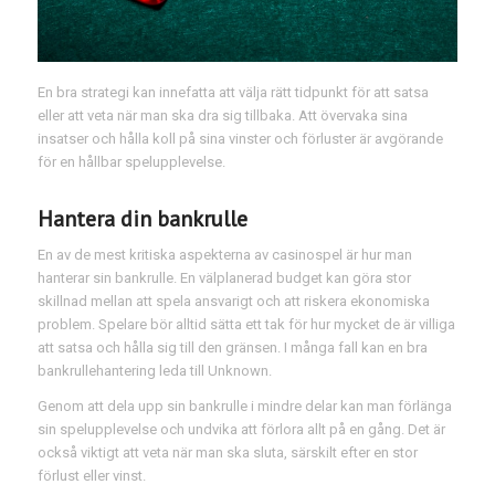
En bra strategi kan innefatta att välja rätt tidpunkt för att satsa
eller att veta när man ska dra sig tillbaka. Att övervaka sina
insatser och hålla koll på sina vinster och förluster är avgörande
för en hållbar spelupplevelse.
Hantera din bankrulle
En av de mest kritiska aspekterna av casinospel är hur man
hanterar sin bankrulle. En välplanerad budget kan göra stor
skillnad mellan att spela ansvarigt och att riskera ekonomiska
problem. Spelare bör alltid sätta ett tak för hur mycket de är villiga
att satsa och hålla sig till den gränsen. I många fall kan en bra
bankrullehantering leda till Unknown.
Genom att dela upp sin bankrulle i mindre delar kan man förlänga
sin spelupplevelse och undvika att förlora allt på en gång. Det är
också viktigt att veta när man ska sluta, särskilt efter en stor
förlust eller vinst.