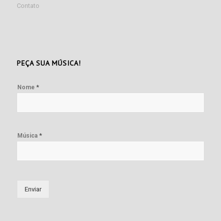
Contato
PEÇA SUA MÚSICA!
*
Nome
*
Música
Enviar