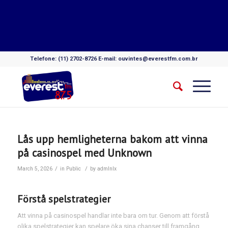
Telefone: (11) 2702-8726 E-mail: ouvintes@everestfm.com.br
Lås upp hemligheterna bakom att vinna
på casinospel med Unknown
/
/
March 5, 2026
in
Public
by
admlnlx
Förstå spelstrategier
Att vinna på casinospel handlar inte bara om tur. Genom att förstå
olika spelstrategier kan spelare öka sina chanser till framgång.