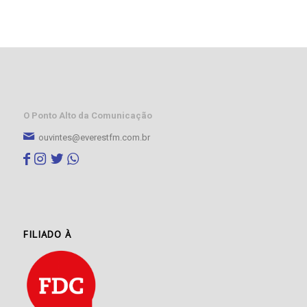
O Ponto Alto da Comunicação
ouvintes@everestfm.com.br
FILIADO À