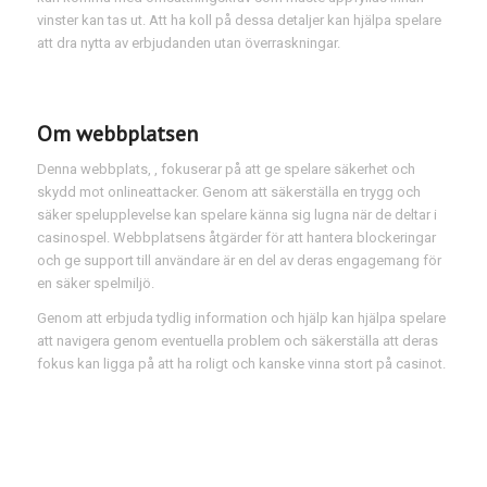
vinster kan tas ut. Att ha koll på dessa detaljer kan hjälpa spelare
att dra nytta av erbjudanden utan överraskningar.
Om webbplatsen
Denna webbplats, , fokuserar på att ge spelare säkerhet och
skydd mot onlineattacker. Genom att säkerställa en trygg och
säker spelupplevelse kan spelare känna sig lugna när de deltar i
casinospel. Webbplatsens åtgärder för att hantera blockeringar
och ge support till användare är en del av deras engagemang för
en säker spelmiljö.
Genom att erbjuda tydlig information och hjälp kan hjälpa spelare
att navigera genom eventuella problem och säkerställa att deras
fokus kan ligga på att ha roligt och kanske vinna stort på casinot.