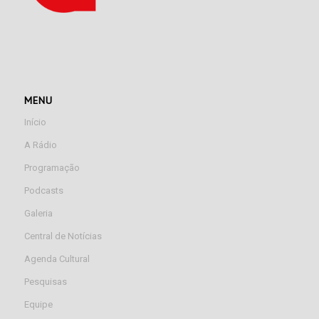
MENU
Início
A Rádio
Programação
Podcasts
Galeria
Central de Notícias
Agenda Cultural
Pesquisas
Equipe