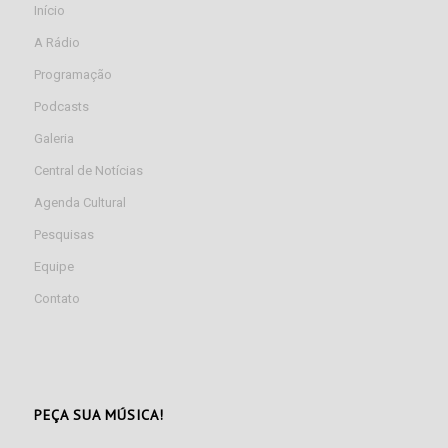
Início
A Rádio
Programação
Podcasts
Galeria
Central de Notícias
Agenda Cultural
Pesquisas
Equipe
Contato
PEÇA SUA MÚSICA!