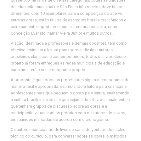
quase 500 mil livros de diversas categorias/ todas as unidades
de educação municipal de São Paulo irão receber doze títulos
diferentes, com 10 exemplares para a composição do acervo,
entre as obras, estão títulos de escritores brasileiros icônicos e
extremamente importantes para a literatura brasileira, como
Conceição Evaristo, Itamar Vieira Junior e muitos outros.
A ação, destinada a professores e demais docentes, tem como
objetivo estimular a leitura para todos e divulgar autores
brasileiros clássicos e contemporâneos, todos os livros desse
projeto já foram entregues as redes municipais de educação e
cada uma terá o seu cronograma próprio.
A proposta é que todos os professores sigam o cronograma, de
maneira fácil e apropriada, estimulando a leitura para crianças e
adolescentes para que peguem o gosto pela leitura, enaltecendo
a cultura brasileira, a ideia é que sejam lidos 4 livros anualmente e
que tenham grupos de discussão sobre as obras e a
participação virtual com os próprios com os autores dos livros,
em reuniões marcadas de acordo com o cronograma.
Os autores participarão de lives no canal do youtube do núcleo
técnico do currículo, para conversar sobre as obras, o métodos