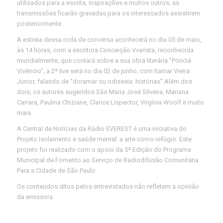
utilizados para a escrita, inspirações e muitos outros, as
transmissões ficarão gravadas para os interessados assistirem
posteriormente.
A estreia dessa roda de conversa acontecerá no dia 05 de maio,
às 14 horas, com a escritora Conceição Vvarista, reconhecida
mundialmente, que contará sobre a sua obra literária “Ponciá
Vivêncio”, a 2ª live será no dia 02 de junho, com Itamar Vieira
Junior, falando de “doramar ou odisseia: histórias”.Além dos
dois, os autores sugeridos São Maria José Silveira, Mariana
Carrara, Paulina Chiziane, Clarice Lispector, Virgínia Woolf e muito
mais.
A Central de Notícias da Rádio EVEREST é uma iniciativa do
Projeto Isolamento e saúde mental: a arte como refúgio. Este
projeto foi realizado com o apoio da 5ª Edição do Programa
Municipal de Fomento ao Serviço de Radiodifusão Comunitária
Para a Cidade de São Paulo.
Os conteúdos ditos pelos entrevistados não refletem a opinião
da emissora.