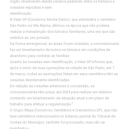
órgão observaram desde cavalos pastando entre os túmulos a
ossadas expostas e sem
identificação.
A Velar SP (Consórcio Monte Santo), que administra o cemitério
São Pedro na Vila Alpina, afirmou na época que não poderia
realizar a manutenção dos túmulos familiares, uma vez que são
cedidos ao uso privado.
De forma emergencial, as áreas foram isoladas, a concessionária
faz um levantamento de todos os túmulos em condições de
abandono para contatar as famílias.
Quanto às ossadas sem identificação, a Velar SP informa que,
após o início de suas operações na cidade de São Paulo, em 7
de março, todas as exumações feitas em seus cemitérios têm as
ossadas devidamente identificadas.
Em relação às ossadas anteriores à concessão, as
concessionárias têm prazo até 2024 para realizar um relatório
contendo um levantamento da situação atual e um plano de
trabalho para efetuar a regularização.”
O Grupo Maya (Consórcio Cemitérios e Crematórios SP), que não
teve cemitérios mencionados no balanço parcial do Tribunal de
Contas do Município, também foi procurado, mas não se
manifestou.