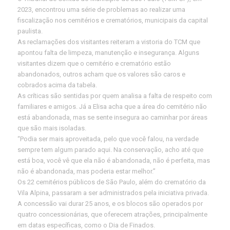
2023, encontrou uma série de problemas ao realizar uma
fiscalização nos cemitérios e crematórios, municipais da capital
paulista.
As reclamações dos visitantes reiteram a vistoria do TCM que
apontou falta de limpeza, manutenção e insegurança. Alguns
visitantes dizem que o cemitério e crematório estão
abandonados, outros acham que os valores são caros e
cobrados acima da tabela.
As críticas são sentidas por quem analisa a falta de respeito com
familiares e amigos. Já a Elisa acha que a área do cemitério não
está abandonada, mas se sente insegura ao caminhar por áreas
que são mais isoladas.
“Podia ser mais aproveitada, pelo que você falou, na verdade
sempre tem algum parado aqui. Na conservação, acho até que
está boa, você vê que ela não é abandonada, não é perfeita, mas
não é abandonada, mas poderia estar melhor.”
Os 22 cemitérios públicos de São Paulo, além do crematório da
Vila Alpina, passaram a ser administrados pela iniciativa privada.
A concessão vai durar 25 anos, e os blocos são operados por
quatro concessionárias, que oferecem atrações, principalmente
em datas específicas, como o Dia de Finados.