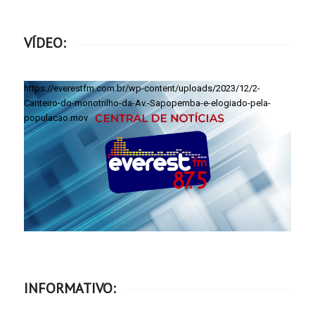
VÍDEO:
https://everestfm.com.br/wp-content/uploads/2023/12/2-
Canteiro-do-monotrilho-da-Av.-Sapopemba-e-elogiado-pela-
populacao.mov
INFORMATIVO: