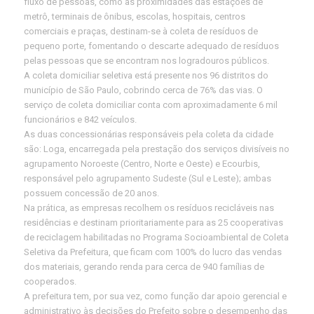
fluxo de pessoas, como as proximidades das estações de
metrô, terminais de ônibus, escolas, hospitais, centros
comerciais e praças, destinam-se à coleta de resíduos de
pequeno porte, fomentando o descarte adequado de resíduos
pelas pessoas que se encontram nos logradouros públicos.
A coleta domiciliar seletiva está presente nos 96 distritos do
município de São Paulo, cobrindo cerca de 76% das vias. O
serviço de coleta domiciliar conta com aproximadamente 6 mil
funcionários e 842 veículos.
As duas concessionárias responsáveis pela coleta da cidade
são: Loga, encarregada pela prestação dos serviços divisíveis no
agrupamento Noroeste (Centro, Norte e Oeste) e Ecourbis,
responsável pelo agrupamento Sudeste (Sul e Leste); ambas
possuem concessão de 20 anos.
Na prática, as empresas recolhem os resíduos recicláveis nas
residências e destinam prioritariamente para as 25 cooperativas
de reciclagem habilitadas no Programa Socioambiental de Coleta
Seletiva da Prefeitura, que ficam com 100% do lucro das vendas
dos materiais, gerando renda para cerca de 940 famílias de
cooperados.
A prefeitura tem, por sua vez, como função dar apoio gerencial e
administrativo às decisões do Prefeito sobre o desempenho das