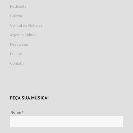
Podcasts
Galeria
Central de Notícias
Agenda Cultural
Pesquisas
Equipe
Contato
PEÇA SUA MÚSICA!
*
Nome