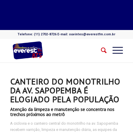
Telefone: (11) 2702-8726 E-mail: ouvintes@everestfm.com.br
CANTEIRO DO MONOTRILHO
DA AV. SAPOPEMBA É
ELOGIADO PELA POPULAÇÃO
Atenção da limpeza e manutenção se concentra nos
trechos próximos ao metrô
A ciclovia e o canteiro central do monotrilho na av. Sapopemba
recebem varrição, limpeza e manutenção diária, as equipes da