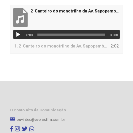
2-Canteiro do monotrilho da Av. Sapopemba é elogiado pela população
00:00
00:00
1.
2-Canteiro do monotrilho da Av. Sapopemba é elogiado pela população
2:02
O Ponto Alto da Comunicação
ouvintes@everestfm.com.br