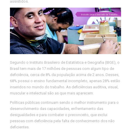
assistidos.
Segundo o Instituto Brasileiro de Estatística e Geografia (IBGE), o
Brasil tem mais de 17 milhões de pessoas com algum tipo de
deficiência, cerca de 8% da população acima de 2 anos. Desses,
68% possui o ensino fundamental incompleto, apenas 28% estão
inseridos no mundo do trabalho. As deficiências auditiva, visual,
muscular e intelectual são as que mais aparecem.
Políticas públicas continuam sendo o melhor instrumento para o
desenvolvimento das capacidades, enfrentamento das
desigualdades e para combater o preconceito, que exclui
pessoas com deficiência pela falta de conhecimento dos não
deficientes.