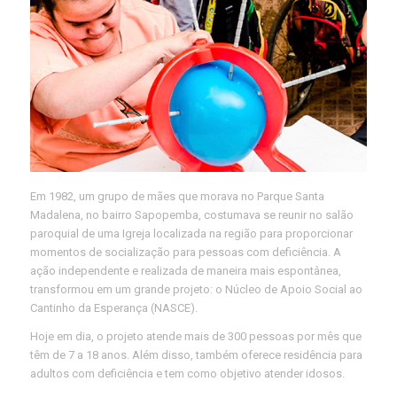
Em 1982, um grupo de mães que morava no Parque Santa
Madalena, no bairro Sapopemba, costumava se reunir no salão
paroquial de uma Igreja localizada na região para proporcionar
momentos de socialização para pessoas com deficiência. A
ação independente e realizada de maneira mais espontânea,
transformou em um grande projeto: o Núcleo de Apoio Social ao
Cantinho da Esperança (NASCE).
Hoje em dia, o projeto atende mais de 300 pessoas por mês que
têm de 7 a 18 anos. Além disso, também oferece residência para
adultos com deficiência e tem como objetivo atender idosos.