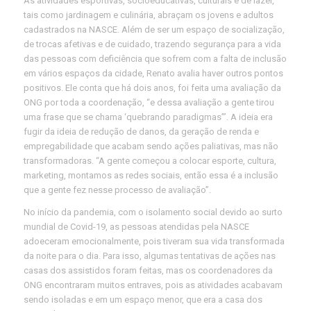
As atividades esportivas, socioeducativas, culturais e de lazer,
tais como jardinagem e culinária, abraçam os jovens e adultos
cadastrados na NASCE. Além de ser um espaço de socialização,
de trocas afetivas e de cuidado, trazendo segurança para a vida
das pessoas com deficiência que sofrem com a falta de inclusão
em vários espaços da cidade, Renato avalia haver outros pontos
positivos. Ele conta que há dois anos, foi feita uma avaliação da
ONG por toda a coordenação, “e dessa avaliação a gente tirou
uma frase que se chama ‘quebrando paradigmas’”. A ideia era
fugir da ideia de redução de danos, da geração de renda e
empregabilidade que acabam sendo ações paliativas, mas não
transformadoras. “A gente começou a colocar esporte, cultura,
marketing, montamos as redes sociais, então essa é a inclusão
que a gente fez nesse processo de avaliação”.
No início da pandemia, com o isolamento social devido ao surto
mundial de Covid-19, as pessoas atendidas pela NASCE
adoeceram emocionalmente, pois tiveram sua vida transformada
da noite para o dia. Para isso, algumas tentativas de ações nas
casas dos assistidos foram feitas, mas os coordenadores da
ONG encontraram muitos entraves, pois as atividades acabavam
sendo isoladas e em um espaço menor, que era a casa dos