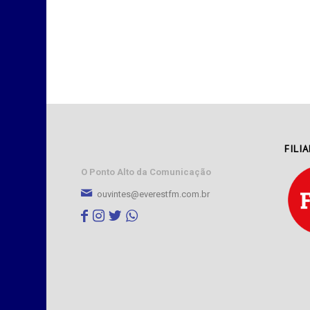
FILI
O Ponto Alto da Comunicação
ouvintes@everestfm.com.br