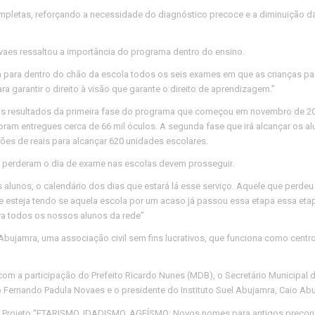
completas, reforçando a necessidade do diagnóstico precoce e a diminuição d
aes ressaltou a importância do programa dentro do ensino.
eva para dentro do chão da escola todos os seis exames em que as crianças p
 garantir o direito à visão que garante o direito de aprendizagem.”
 os resultados da primeira fase do programa que começou em novembro de 20
foram entregues cerca de 66 mil óculos. A segunda fase que irá alcançar os a
ões de reais para alcançar 620 unidades escolares.
 perderam o dia de exame nas escolas devem prosseguir.
s alunos, o calendário dos dias que estará lá esse serviço. Aquele que perde
que esteja tendo se aquela escola por um acaso já passou essa etapa essa eta
ara todos os nossos alunos da rede”
 Abujamra, uma associação civil sem fins lucrativos, que funciona como centr
u com a participação do Prefeito Ricardo Nunes (MDB), o Secretário Municipal
 Fernando Padula Novaes e o presidente do Instituto Suel Abujamra, Caio Ab
a do Projeto “ETARISMO, IDADISMO, AGEÍSMO: Novos nomes para antigos preconc