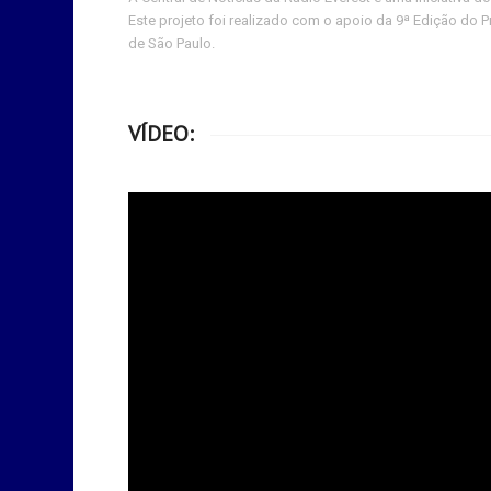
Este projeto foi realizado com o apoio da 9ª Edição do
de São Paulo.
VÍDEO: