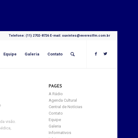
Telefone: (11) 2702-8726 E-mail: ouvintes@everestfm.com.br
Equipe
Galeria
Contato
PAGES
A Rádio
Agenda Cultural
e
Central de Notícias
Contato
Equipe
da visão.
Galeria
médica,
Informativos