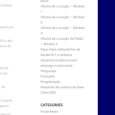
Início
a evasão
Oficina de Locução – Módulo
1
Oficina de Locução – Módulo
3
assam por
Oficina de Locução – Módulo
4
Oficina de Locução de Rádio
23 e até
– Módulo 2
lunos do
Paulo Paim defende fim da
escala 6×1 e destaca
impactos positivos para
emprego e economia
u pode
Pesquisas
pa da
Podcasts
Programação
o de
Resumen de casinos en línea
Chile 2023
 da Saúde
CATEGORIES
ujamra.
Forex News
eitos!”.