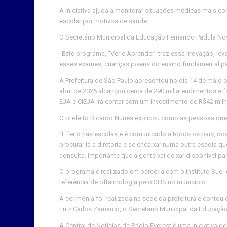
A iniciativa ajuda a monitorar situações médicas mais 
escolar por motivos de saúde.
O Secretário Municipal da Educação Fernando Padula Nov
“Este programa, “Ver e Aprender” traz essa inovação, l
esses exames, crianças jovens do ensino fundamental para
A Prefeitura de São Paulo apresentou no dia 14 de maio
abril de 2026 alcançou cerca de 290 mil atendimentos e 
EJA e CIEJA irá contar com um investimento de R$42 milh
O prefeito Ricardo Nunes explicou como as pessoas que
“É feito nas escolas e é comunicado a todos os pais, do
procurar lá a diretoria e se encaixar numa outra escola 
consulta. Importante que a gente vai deixar disponível p
O programa é realizado em parceria com o Instituto Suel
referência de oftalmologia pelo SUS no município.
A cerimônia foi realizada na sede da prefeitura e conto
Luiz Carlos Zamarco, o Secretário Municipal da Educação
A Central de Notícias da Rádio Everest é uma iniciativ