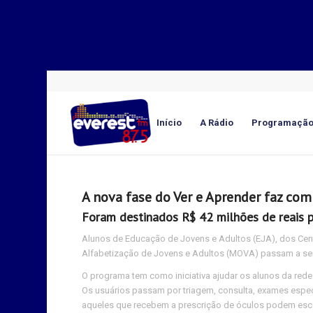
Início
A Rádio
Programaçã
A nova fase do Ver e Aprender faz co
Foram destinados R$ 42 milhões de reais 
Alunos de Educação de Jovens e Adultos (EJA), dos Cen
Alfabetização de Jovens e Adultos (MOVA) passam a se
O programa tem como iniciativa ajudar os alunos da red
Os usuários passam por triagem, consulta, exames espec
aqueles que recebem a prescrição de óculos podem escol